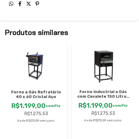
Produtos similares
Forno industrial a Gás
Forno a Gás Refratário
com Cavalete 150 Litros
40 x 60 Cristal Aço
Cristal Aço
R$1.199,00
R$1.199,00
com
Pix
com
Pix
R$1.275,53
R$1.275,53
6
x
de
R$212,59
sem juros
6
x
de
R$212,59
sem juros