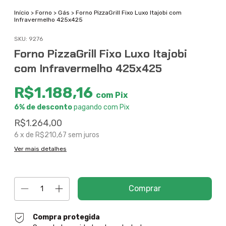
Início
>
Forno
>
Gás
>
Forno PizzaGrill Fixo Luxo Itajobi com
Infravermelho 425x425
SKU:
9276
Forno PizzaGrill Fixo Luxo Itajobi
com Infravermelho 425x425
R$1.188,16
com
Pix
6% de desconto
pagando com Pix
R$1.264,00
6
x de
R$210,67
sem juros
Ver mais detalhes
Compra protegida