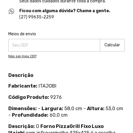
Seus dados cuidados durante toda a compra.
Ficou com alguma dúvida? Chame a gente.
(27) 99635-2259
Entregas para o CEP:
Alterar CEP
Meios de envio
Calcular
Não sei meu CEP
Descrição
Fabricante:
ITAJOBI
Código Produto:
9276
Dimensões:
-
Largura:
58,0 cm -
Altura:
53,0 cm
-
Profundidade:
60,0 cm
Descrição:
O
Forno PizzaGrill Fixo Luxo
Itajobi
com infravermelho 425x425 é a escolha