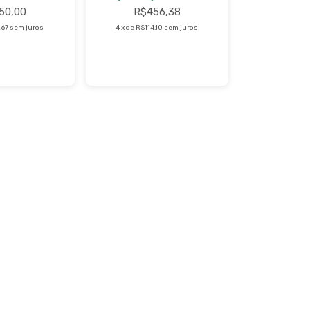
50,00
R$456,38
,67
sem juros
4
x
de
R$114,10
sem juros