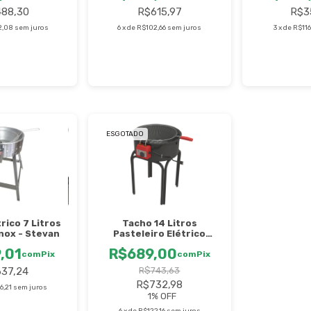
88,30
R$615,97
R$3
2,08
sem juros
6
x
de
R$102,66
sem juros
3
x
de
R$116
ESGOTADO
rico 7 Litros
Tacho 14 Litros
Inox - Stevan
Pasteleiro Elétrico
Progás - PR14E
,01
R$689,00
com
Pix
com
Pix
37,24
R$743,63
R$732,98
6,21
sem juros
1
% OFF
6
x
de
R$122,16
sem juros