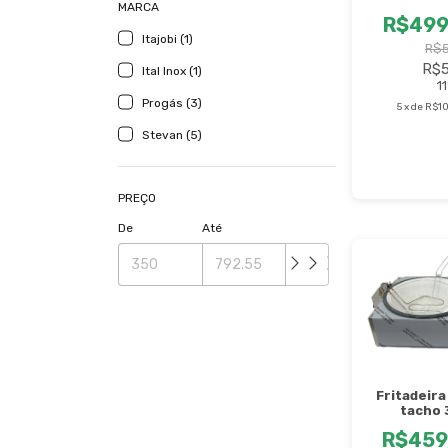
MARCA
Inox
R$499
Itajobi (1)
R$5
R$5
Ital Inox (1)
11
Progás (3)
5
x
de
R$10
Stevan (5)
PREÇO
De
Até
Fritadeira
tacho 
Escorredor
R$459
St