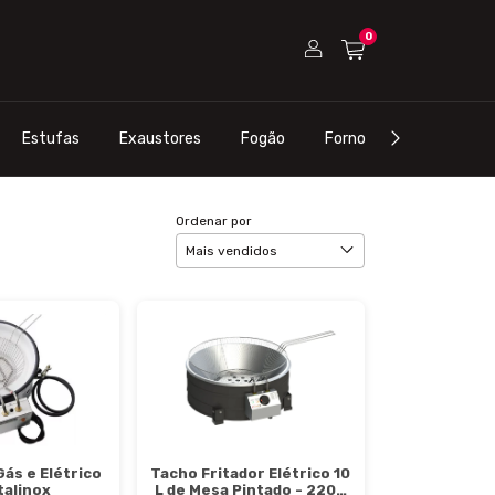
0
Estufas
Exaustores
Fogão
Forno
Refrigeraçã
Ordenar por
Gás e Elétrico
Tacho Fritador Elétrico 10
Italinox
L de Mesa Pintado - 220V