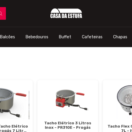
Balcões
Bebedouros
Buffet
Cafeteiras
Chapas
Tacho Elétrico 3 Litros
Tacho Flex 
Tacho Elétrico
Inox - PR310E - Progás
7L - 
Progás 7 Litros