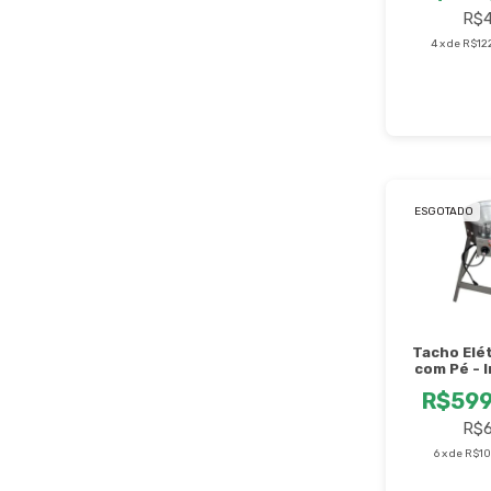
R$4
4
x
de
R$12
ESGOTADO
Tacho Elét
com Pé - 
R$599
R$6
6
x
de
R$10