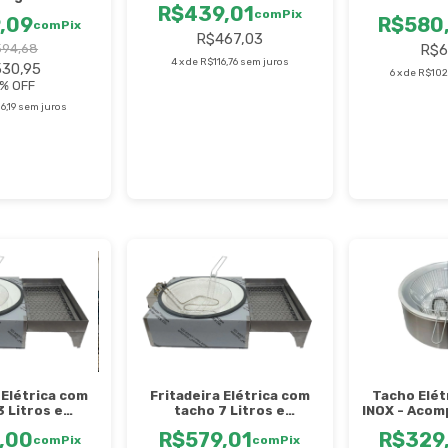
R$439,01
 PR70E
com
Pix
R$580
,09
com
Pix
R$467,03
R$6
94,68
4
x
de
R$116,76
sem juros
30,95
6
x
de
R$102
% OFF
6,19
sem juros
 Elétrica com
Fritadeira Elétrica com
Tacho Elét
3 Litros e
tacho 7 Litros e
INOX - Acom
 Conjugado -
Escorredor Conjugado
St
,00
R$579,01
R$329
evan
com
Pix
Stevan
com
Pix