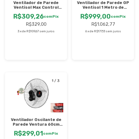
Ventilador de Parede GP
Ventilador de Parede
Ventisol 1 Metro de
Ventisol Max Control
Diâmetro 1/2Cv Preto
60cm Preto Bivolt -
R$999,00
R$309,26
220V
com
Pix
Controle Remoto
com
Pix
R$1.062,77
R$329,00
6
x
de
R$177,13
sem juros
3
x
de
R$109,67
sem juros
1
/
3
Ventilador Oscilante de
Parede Ventura 60cm
150 W Bivolt Preto -
R$299,01
VENTI DELTA-796425
com
Pix