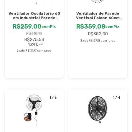
Ventilador Oscilatorio 60
Ventilador de Parede
cm Industrial Parede
Ventisol Falcon 60cm
200W - Venstisol - Bivolt
230W Preto 6 Pás Bivolt
R$259,00
R$359,08
com
Pix
com
Pix
R$318,10
R$382,00
R$275,53
3
x
de
R$127,33
sem juros
13
% OFF
2
x
de
R$137,77
sem juros
1
/
6
1
/
4