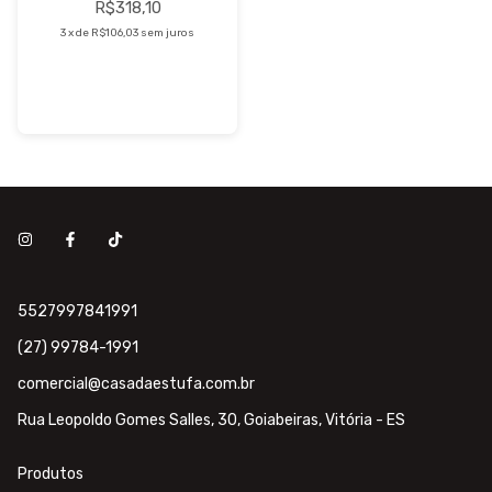
R$318,10
3
x
de
R$106,03
sem juros
5527997841991
(27) 99784-1991
comercial@casadaestufa.com.br
Rua Leopoldo Gomes Salles, 30, Goiabeiras, Vitória - ES
Produtos