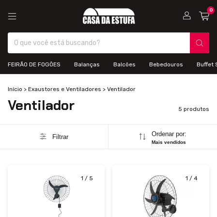
0
FEIRÃO DE FOGÕES
Balanças
Balcões
Bebedouros
Buffet 
Início
>
Exaustores e Ventiladores
>
Ventilador
Ventilador
5 produtos
Ordenar por:
Filtrar
Mais vendidos
1
/
5
1
/
4