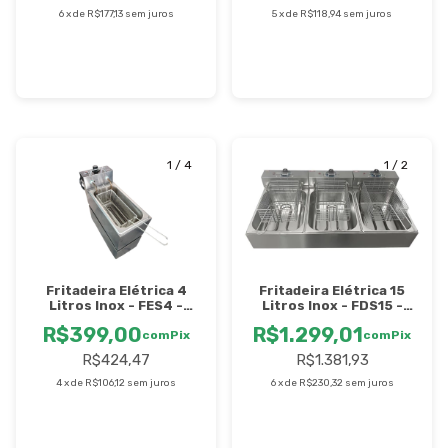
6
x
de
R$177,13
sem juros
5
x
de
R$118,94
sem juros
1
/
4
1
/
2
Fritadeira Elétrica 4
Fritadeira Elétrica 15
Litros Inox - FES4 -
Litros Inox - FDS15 -
Stevan
5400W - Stevan
R$399,00
R$1.299,01
com
Pix
com
Pix
R$424,47
R$1.381,93
4
x
de
R$106,12
sem juros
6
x
de
R$230,32
sem juros