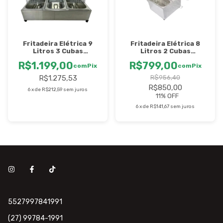
Fritadeira Elétrica 9
Fritadeira Elétrica 8
Litros 3 Cubas
Litros 2 Cubas
Profundas - Inox -
Profundas Inox - 4000w
R$1.199,00
R$799,00
STEVAN
com
Pix
- STEVAN
com
Pix
R$1.275,53
R$956,40
R$850,00
6
x
de
R$212,59
sem juros
11
% OFF
6
x
de
R$141,67
sem juros
5527997841991
(27) 99784-1991