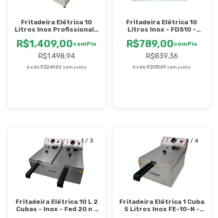
Fritadeira Elétrica 10
Fritadeira Elétrica 10
Litros Inox Profissional -
Litros Inox - FDS10 -
FED10 - Edanca
Stevan
R$1.409,00
R$789,00
com
Pix
com
Pix
R$1.498,94
R$839,36
6
x
de
R$249,82
sem juros
6
x
de
R$139,89
sem juros
1
/
3
1
/
4
Fritadeira Elétrica 10 L 2
Fritadeira Elétrica 1 Cuba
Cubas - Inox - Fed 20 n -
5 Litros Inox FE-10-N -
Skymsen
Skymsen