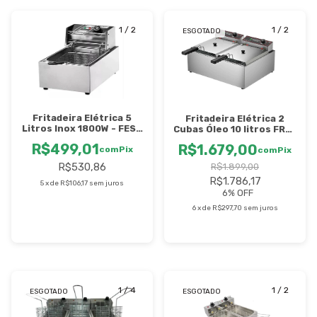
1
/
2
1
/
2
ESGOTADO
Fritadeira Elétrica 5
Fritadeira Elétrica 2
Litros Inox 1800W - FES5
Cubas Óleo 10 litros FRCE
- Stevan
10 - Metalcubas
R$499,01
R$1.679,00
com
Pix
com
Pix
R$530,86
R$1.899,00
R$1.786,17
5
x
de
R$106,17
sem juros
6
% OFF
6
x
de
R$297,70
sem juros
1
/
4
1
/
2
ESGOTADO
ESGOTADO