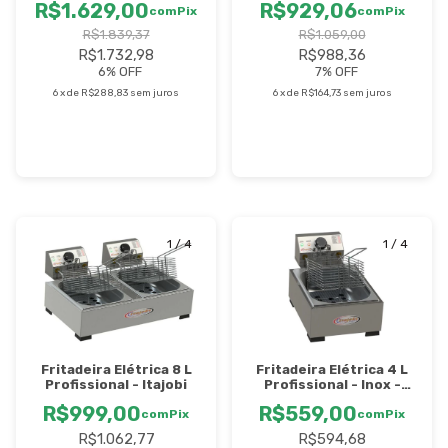
R$1.629,00
R$929,06
com
Pix
com
Pix
R$1.839,37
R$1.059,00
R$1.732,98
R$988,36
6
% OFF
7
% OFF
6
x
de
R$288,83
sem juros
6
x
de
R$164,73
sem juros
1
/
4
1
/
4
Fritadeira Elétrica 8 L
Fritadeira Elétrica 4 L
Profissional - Itajobi
Profissional - Inox -
Itajobi
R$999,00
R$559,00
com
Pix
com
Pix
R$1.062,77
R$594,68