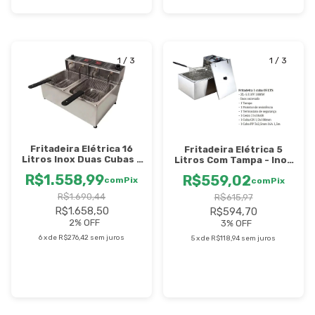
1
/
3
1
/
3
Fritadeira Elétrica 16
Fritadeira Elétrica 5
Litros Inox Duas Cubas -
Litros Com Tampa - Inox
FED16 - Certificada pelo
- ZL5 - Stevan
R$1.558,99
R$559,02
Inmetro - Edanca
com
Pix
com
Pix
R$1.690,44
R$615,97
R$1.658,50
R$594,70
2
% OFF
3
% OFF
6
x
de
R$276,42
sem juros
5
x
de
R$118,94
sem juros