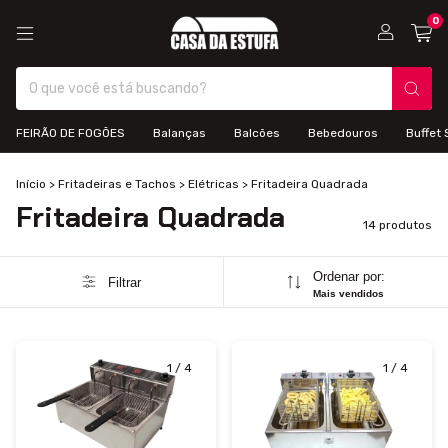
0
FEIRÃO DE FOGÕES
Balanças
Balcões
Bebedouros
Buffet 
Início
>
Fritadeiras e Tachos
>
Elétricas
>
Fritadeira Quadrada
Fritadeira Quadrada
14 produtos
Ordenar por:
Filtrar
Mais vendidos
1
/
4
1
/
4