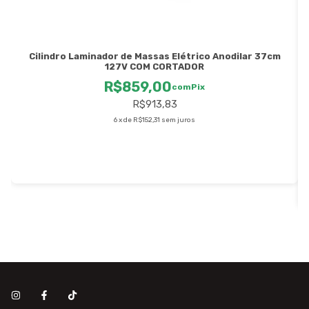
Cilindro Laminador de Massas Elétrico Anodilar 37cm
127V COM CORTADOR
R$859,00
com
Pix
R$913,83
6
x
de
R$152,31
sem juros