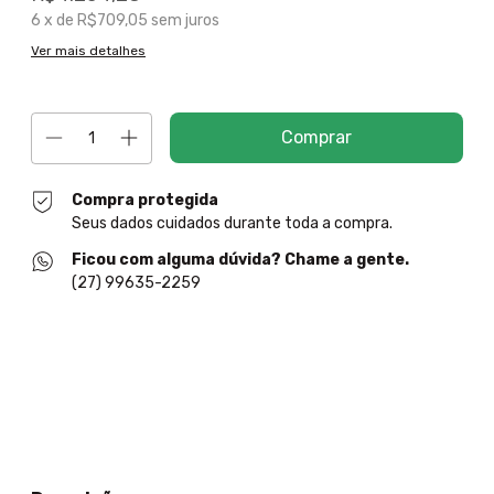
6
x de
R$709,05
sem juros
Ver mais detalhes
Compra protegida
Seus dados cuidados durante toda a compra.
Ficou com alguma dúvida? Chame a gente.
(27) 99635-2259
Entregas para o CEP:
Alterar CEP
Calcular