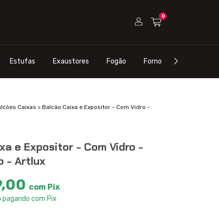
0
Estufas
Exaustores
Fogão
Forno
Refrigeraçã
lcões Caixas
>
Balcão Caixa e Expositor - Com Vidro -
xa e Expositor - Com Vidro -
o - Artlux
9,00
com
Pix
o
pagando com Pix