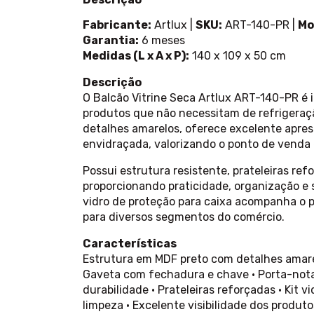
Fabricante:
Artlux |
SKU:
ART-140-PR |
Mo
Garantia:
6 meses
Medidas (L x A x P):
140 x 109 x 50 cm
Descrição
O Balcão Vitrine Seca Artlux ART-140-PR é 
produtos que não necessitam de refrigera
detalhes amarelos, oferece excelente apre
envidraçada, valorizando o ponto de venda 
Possui estrutura resistente, prateleiras re
proporcionando praticidade, organização e s
vidro de proteção para caixa acompanha o 
para diversos segmentos do comércio.
Características
Estrutura em MDF preto com detalhes amarel
Gaveta com fechadura e chave • Porta-notas
durabilidade • Prateleiras reforçadas • Kit vi
limpeza • Excelente visibilidade dos produto