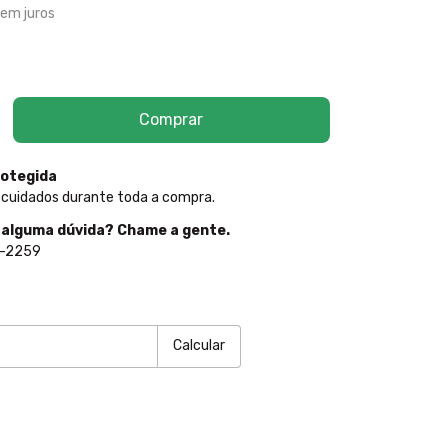
em juros
otegida
 cuidados durante toda a compra.
 alguma dúvida? Chame a gente.
5-2259
P:
Alterar CEP
Calcular