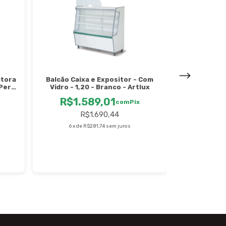
itora
Balcão Caixa e Expositor - Com
Balcão Expo
Perfil
Vidro - 1,20 - Branco - Artlux
Led 80c
R$1.589,01
R$2.
com
Pix
R$1.690,44
6
x
de
R$281,74
sem juros
6
x
de