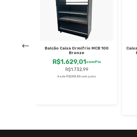
Caix
ca Artlux MDF
Balcão Caixa Ormifrio MCB 100
Bronze
0
R$1.629,01
com
Pix
com
Pix
53
R$1.732,99
 juros
6
x
de
R$288,83
sem juros