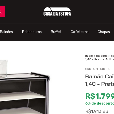
Balcões
Bebedouros
Buffet
Cafeteiras
Chapas
Início
>
Balcões
>
Ba
1,40 - Preto - Artlux
SKU:
ART-140-PR
Balcão Cai
1,40 - Pret
R$1.79
6% de descont
R$1.913,83