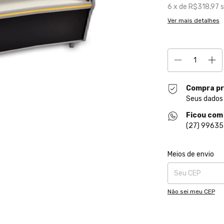
6
x de
R$318,97
s
Ver mais detalhes
Compra pr
Seus dados
Ficou com
(27) 9963
Entregas para o CE
Meios de envio
Não sei meu CEP