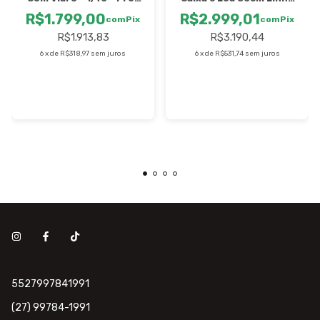
- Artlux
Platinum
R$1.799,00
R$2.999,01
com
Pix
com
Pix
R$1.913,83
R$3.190,44
6
x
de
R$318,97
sem juros
6
x
de
R$531,74
sem juros
5527997841991
(27) 99784-1991