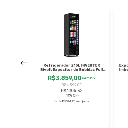
Inox 4 Portas
Refrigerador 215L INVERTER
Expo
L GREP-4P
Bivolt Expositor de Bebidas Full
Imbe
Black Visa Cooler Preto - VR08 -
0
R$3.859,00
com
Pix
Imbera
com
Pix
64
R$4.599,00
R$4.105,32
 juros
11
% OFF
6
x
de
R$684,22
sem juros