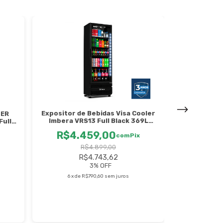
Expositor de Bebidas Visa Cooler
TER
Refrigerad
Imbera VRS13 Full Black 369L
Full
Bebidas Visa
Bivolt
 -
R$4.459,00
R$3.
com
Pix
R$4.899,00
R$4.743,62
6
x
de
3
% OFF
6
x
de
R$790,60
sem juros