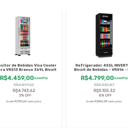
sitor de Bebidas Visa Cooler
Refrigerador 455L INVER
ra VRS13 Branco 369L Bivolt
Bivolt de Bebidas - VRS16 - 
Black - 3 anos de Garantia
R$4.459,00
R$4.799,00
com
Pix
Imbera
com
Pix
R$4.899,00
R$5.530,87
R$4.743,62
R$5.105,32
3
% OFF
8
% OFF
6
x
de
R$790,60
sem juros
6
x
de
R$850,89
sem juros