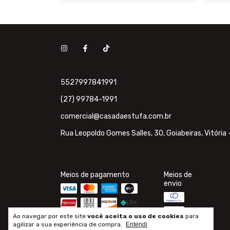
5527997841991
(27) 99784-1991
comercial@casadaestufa.com.br
Rua Leopoldo Gomes Salles, 30, Goiabeiras, Vitória 
Meios de pagamento
Meios de
envio
Ao navegar por este site
você aceita o uso de cookies
para
agilizar a sua experiência de compra.
Entendi