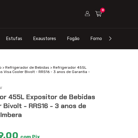
0
Estufas
Exaustores
Fogão
Forno
Refrigeraçã
o
>
Refrigerador de Bebidas
>
Refrigerador 455L
s Visa Cooler Bivolt - RRS16 - 3 anos de Garantia -
V
or 455L Expositor de Bebidas
r Bivolt - RRS16 - 3 anos de
 Imbera
9,00
com
Pix