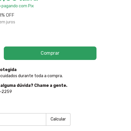
o
pagando com Pix
8
% OFF
em juros
otegida
 cuidados durante toda a compra.
 alguma dúvida? Chame a gente.
5-2259
P:
Alterar CEP
Calcular