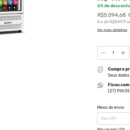
6% de descont
R$5.094,68
6
x de
R$849,11
s
Ver mais detalhes
Compra pr
Seus dados
Ficou com
(27) 9963
Entregas para o CE
Meios de envio
Não sei meu CEP