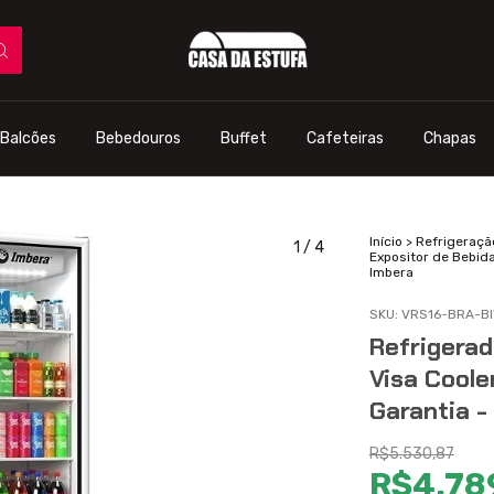
Balcões
Bebedouros
Buffet
Cafeteiras
Chapas
Início
>
Refrigeraçã
1
/
4
Expositor de Bebida
Imbera
SKU:
VRS16-BRA-BI
Refrigerad
Visa Coole
Garantia -
R$5.530,87
R$4.78