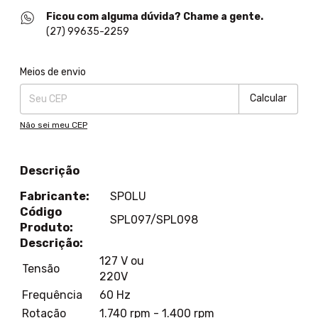
Ficou com alguma dúvida? Chame a gente.
(27) 99635-2259
Entregas para o CEP:
Alterar CEP
Meios de envio
Calcular
Não sei meu CEP
Descrição
Fabricante:
SPOLU
Código
SPL097/SPL098
Produto:
Descrição:
127 V ou
Tensão
220V
Frequência
60 Hz
Rotação
1.740 rpm - 1.400 rpm