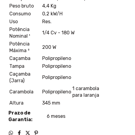
Peso bruto
4,4 Kg
Consumo
0,2 kW/H
Uso
Res.
Potência
1/4 Cv - 180 W
Nominal ¹
Potência
200 W
Máxima ²
Caçamba
Polipropileno
Tampa
Polipropileno
Caçamba
Polipropileno
(Jarra)
1 carambola
Carambola
Polipropileno
para laranja
Altura
345 mm
Prazo de
6 meses
Garantia: