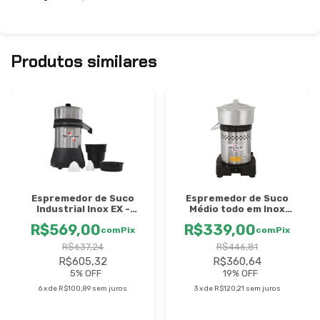
Produtos similares
Espremedor de Suco
Espremedor de Suco
Industrial Inox EX -
Médio todo em Inox
Skymsen
Spolu
R$569,00
R$339,00
com
Pix
com
Pix
R$637,24
R$446,81
R$605,32
R$360,64
5
% OFF
19
% OFF
6
x
de
R$100,89
sem juros
3
x
de
R$120,21
sem juros