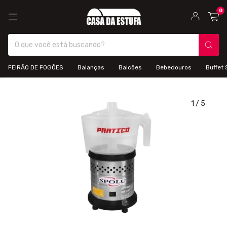
0
FEIRÃO DE FOGÕES
Balanças
Balcões
Bebedouros
Buffet 
1
/
5